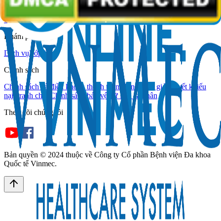
Hệ thống Vinmec
Giới thiệu
Hỗ trợ
Bác sĩ
Hệ thống cơ sở y tế
Khám phá
Dịch vụ
Lớp học
Chính sách
Chính sách và điều khoản thanh toán
Chính sách giải quyết khiếu
nại, tranh chấp
Chính sách bảo vệ dữ liệu cá nhân
Theo dõi chúng tôi
Bản quyền © 2024 thuộc về
Công ty Cổ phần Bệnh viện Đa khoa
Quốc tế Vinmec
.