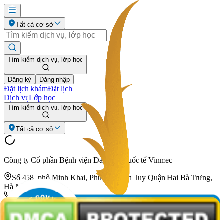
Tất cả cơ sở
Tìm kiếm dịch vụ, lớp học
Đăng ký
Đăng nhập
Đặt lịch khám
Đặt lịch
Dịch vụ
Lớp học
Tìm kiếm dịch vụ, lớp học
Tất cả cơ sở
Công ty Cổ phần Bệnh viện Đa khoa Quốc tế Vinmec
Số 458, phố Minh Khai, Phường Vĩnh Tuy Quận Hai Bà Trưng,
Hà Nội.
024 3974 3556
info@vinmec.com