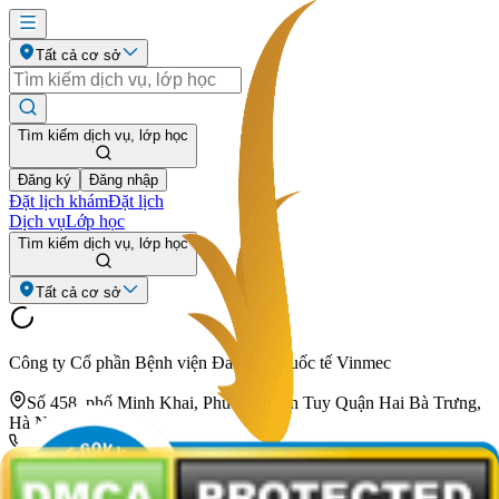
Tất cả cơ sở
Tìm kiếm dịch vụ, lớp học
Đăng ký
Đăng nhập
Đặt lịch khám
Đặt lịch
Dịch vụ
Lớp học
Tìm kiếm dịch vụ, lớp học
Tất cả cơ sở
Công ty Cổ phần Bệnh viện Đa khoa Quốc tế Vinmec
Số 458, phố Minh Khai, Phường Vĩnh Tuy Quận Hai Bà Trưng,
Hà Nội.
024 3974 3556
info@vinmec.com