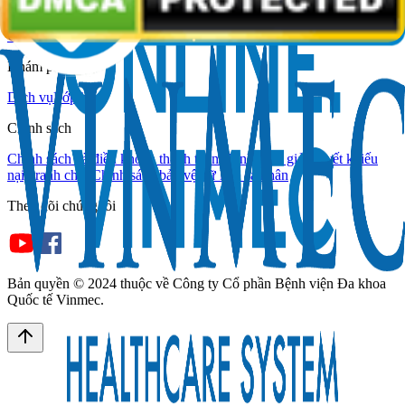
Hệ thống Vinmec
Giới thiệu
Hỗ trợ
Bác sĩ
Hệ thống cơ sở y tế
Khám phá
Dịch vụ
Lớp học
Chính sách
Chính sách và điều khoản thanh toán
Chính sách giải quyết khiếu
nại, tranh chấp
Chính sách bảo vệ dữ liệu cá nhân
Theo dõi chúng tôi
Bản quyền © 2024 thuộc về
Công ty Cổ phần Bệnh viện Đa khoa
Quốc tế Vinmec
.